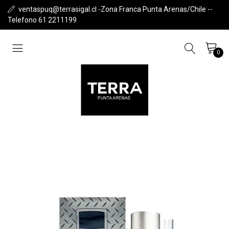
ventaspuq@terrasigal.cl -Zona Franca Punta Arenas/Chile --
Telefono 61 2211199
0