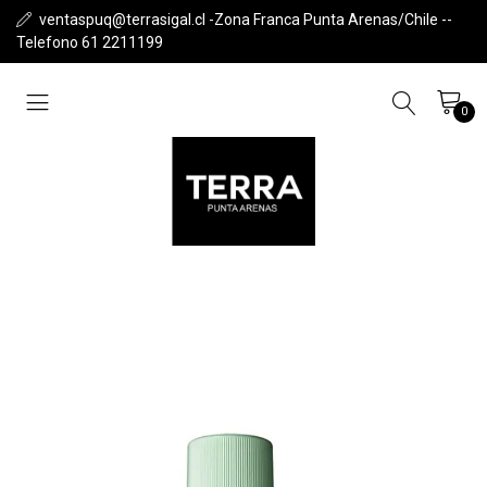
ventaspuq@terrasigal.cl -Zona Franca Punta Arenas/Chile --
Telefono 61 2211199
0