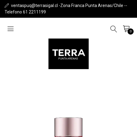
ventaspuq@terrasigal.cl -Zona Franca Punta Arenas/Chile --
Telefono 61 2211199
0