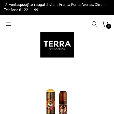
ventaspuq@terrasigal.cl -Zona Franca Punta Arenas/Chile --
Telefono 61 2211199
0