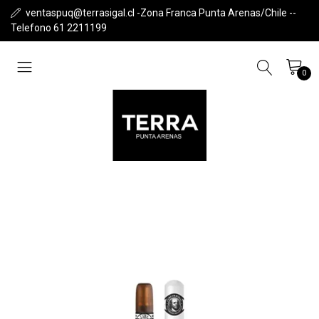
ventaspuq@terrasigal.cl -Zona Franca Punta Arenas/Chile --
Telefono 61 2211199
0