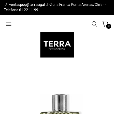
ventaspuq@terrasigal.cl -Zona Franca Punta Arenas/Chile --
Telefono 61 2211199
0