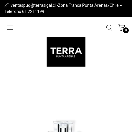
ventaspuq@terrasigal.cl -Zona Franca Punta Arenas/Chile --
Telefono 61 2211199
0