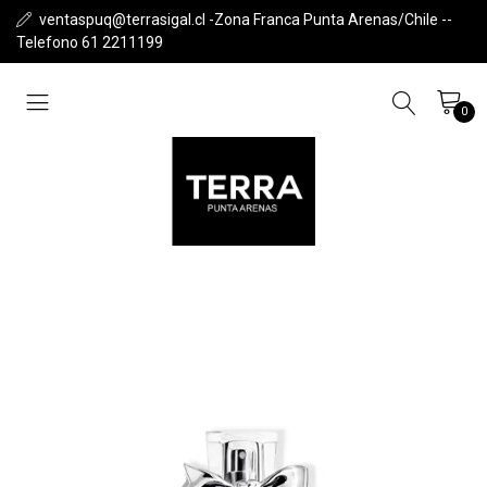
ventaspuq@terrasigal.cl -Zona Franca Punta Arenas/Chile --
Telefono 61 2211199
0