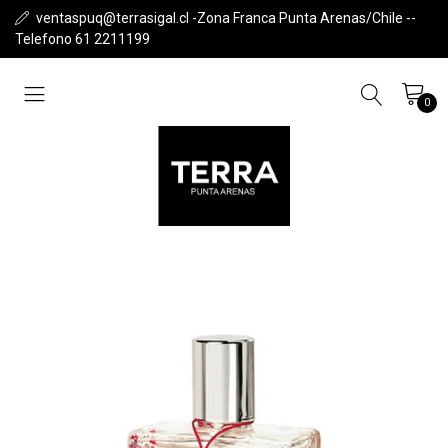
ventaspuq@terrasigal.cl -Zona Franca Punta Arenas/Chile --
Telefono 61 2211199
0