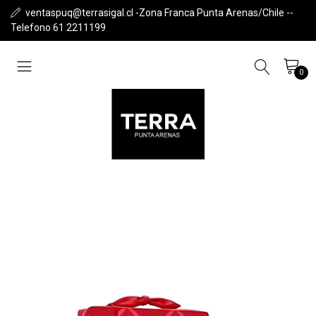
ventaspuq@terrasigal.cl -Zona Franca Punta Arenas/Chile --
Telefono 61 2211199
0