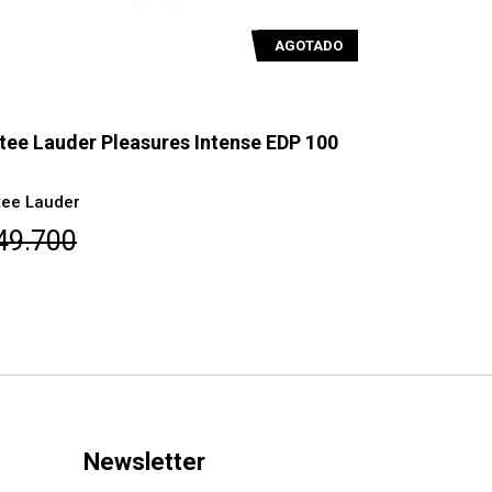
AGOTADO
tee Lauder Pleasures Intense EDP 100
Estée Laud
l
100 ml
tee Lauder
Estée Laude
49.700
$29.350
Newsletter