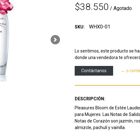
$38.550
/ Agotado
WHX0-01
SKU:
Next
Lo sentimos, este producto se ha 
donde una vendedora te ofrecerá
Contáctanos
← o cont
DESCRIPCIÓN:
Pleasures Bloom de Estée Lauder e
para Mujeres.
Las Notas de Salida
Notas de Corazón son jazmín, ro
almizcle, pachulí y vainilla.