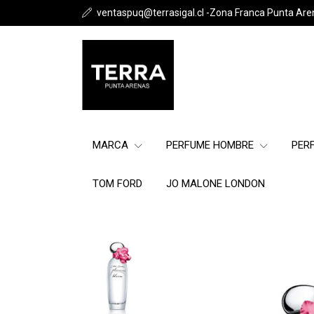
ventaspuq@terrasigal.cl -Zona Franca Punta Are
MARCA
PERFUME HOMBRE
PER
TOM FORD
JO MALONE LONDON