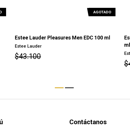
O
AGOTADO
Estee Lauder Pleasures Men EDC 100 ml
Es
m
Estee Lauder
Es
$43.100
$
ú
Contáctanos