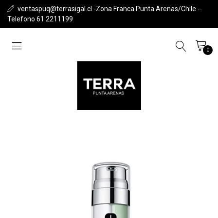
ventaspuq@terrasigal.cl -Zona Franca Punta Arenas/Chile --
Telefono 61 2211199
0