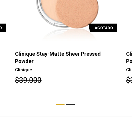
O
AGOTADO
Clinique Stay-Matte Sheer Pressed
Cl
Powder
P
Clinique
Cl
$39.000
$