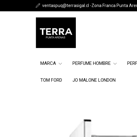
ventaspuq@terrasigal.cl -Zona Franca Punta Are
MARCA
PERFUME HOMBRE
PER
TOM FORD
JO MALONE LONDON