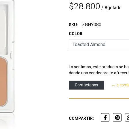
$28.800
/ Agotado
ZGHY080
SKU:
COLOR
Lo sentimos, este producto se ha 
donde una vendedora te ofrecerá
Contáctanos
← o cont
COMPARTIR: