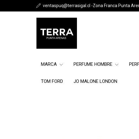
ventaspuq@terrasigal.cl -Zona Franca Punta Are
MARCA
PERFUME HOMBRE
PER
TOM FORD
JO MALONE LONDON