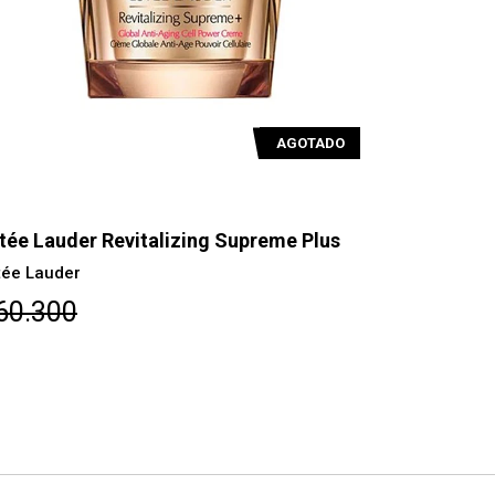
AGOTADO
tée Lauder Revitalizing Supreme Plus
Lancome A
Génifique Y
tée Lauder
Lancome
60.300
$115.20