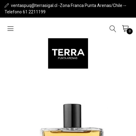
ventaspuq@terrasigal.cl -Zona Franca Punta Arenas/Chile --
Telefono 61 2211199
0