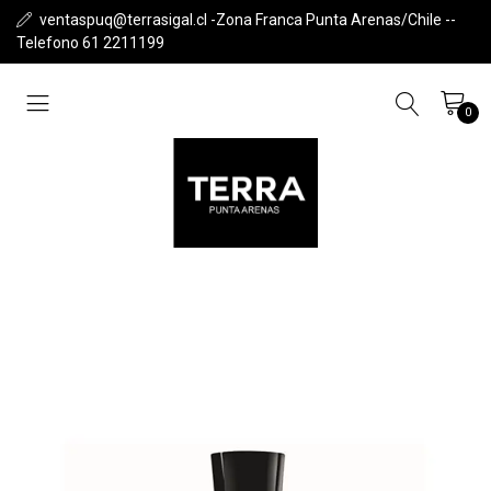
ventaspuq@terrasigal.cl -Zona Franca Punta Arenas/Chile --
Telefono 61 2211199
0