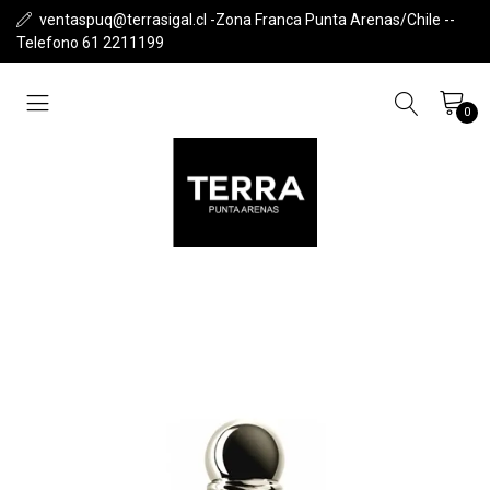
ventaspuq@terrasigal.cl -Zona Franca Punta Arenas/Chile --
Telefono 61 2211199
0