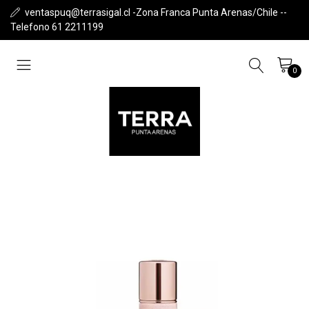
ventaspuq@terrasigal.cl -Zona Franca Punta Arenas/Chile --
Telefono 61 2211199
0