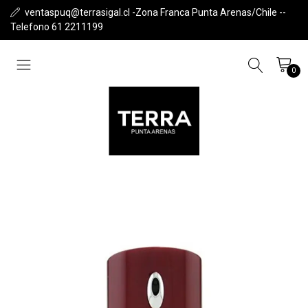
ventaspuq@terrasigal.cl -Zona Franca Punta Arenas/Chile --
Telefono 61 2211199
0