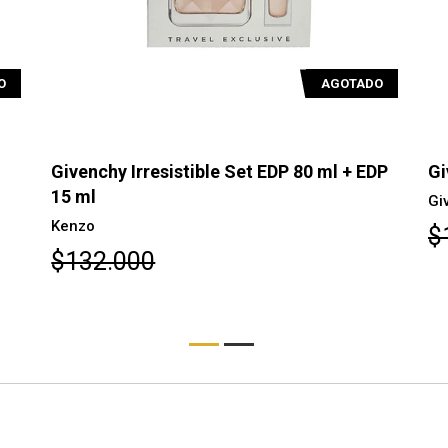
O
AGOTADO
Givenchy Irresistible Set EDP 80 ml + EDP
Gi
15 ml
Gi
Kenzo
$
$132.000