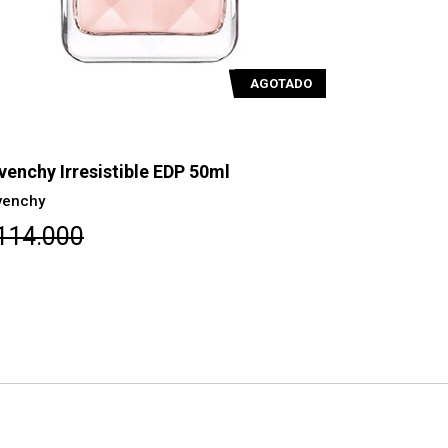
AGOTADO
venchy Irresistible EDP 50ml
Givenchy I
ml
venchy
Givenchy
114.000
$142.50