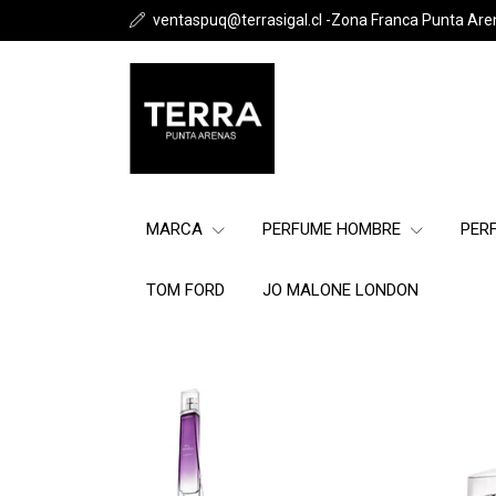
ventaspuq@terrasigal.cl -Zona Franca Punta Are
MARCA
PERFUME HOMBRE
PER
TOM FORD
JO MALONE LONDON