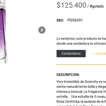
$125.400
/ Agotado
P036391
SKU:
Next
Lo sentimos, este producto se ha 
donde una vendedora te ofrecerá
Contáctanos
← o cont
DESCRIPCIÓN:
Very Irresistible de Givenchy es 
siente naturalmente bella y elega
intensa y sensual.
La fragancia Ve
estrella ... Una estrella de 5 ros
Rosa Centifolia, la audacia de la