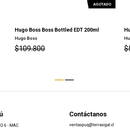
AGOTADO
Hugo Boss Boss Bottled EDT 200ml
Hu
Hugo Boss
Hu
$109.800
$
ú
Contáctanos
ventaspuq@terrasigal.cl
O 6 - MAC