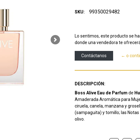
99350029482
SKU:
Lo sentimos, este producto se ha 
Next
donde una vendedora te ofrecerá
Contáctanos
← o cont
DESCRIPCIÓN:
Boss Alive Eau de Parfum
de
Hu
Amaderada Aromática para Mujere
ciruela, canela, manzana y grose
(sampaguita) y tomillo; las Nota
olivo.