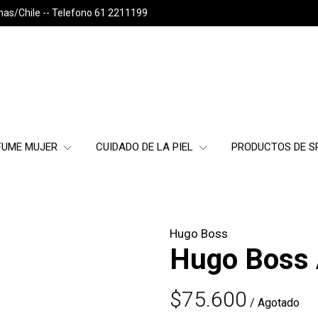
nas/Chile -- Telefono 61 2211199
FUME MUJER
CUIDADO DE LA PIEL
PRODUCTOS DE 
Hugo Boss
Hugo Boss 
$75.600
/ Agotado