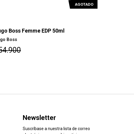
AGOTADO
go Boss Femme EDP 50ml
Hugo Boss
go Boss
Hugo Boss
54.900
$68.400
Newsletter
Suscríbase a nuestra lista de correo