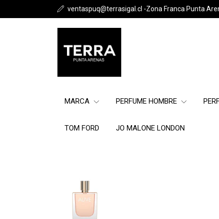
ventaspuq@terrasigal.cl -Zona Franca Punta Are
MARCA
PERFUME HOMBRE
PER
TOM FORD
JO MALONE LONDON