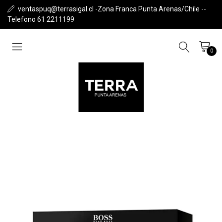
ventaspuq@terrasigal.cl -Zona Franca Punta Arenas/Chile --
Telefono 61 2211199
0