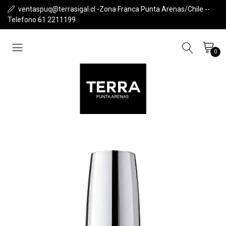
ventaspuq@terrasigal.cl -Zona Franca Punta Arenas/Chile --
Telefono 61 2211199
0