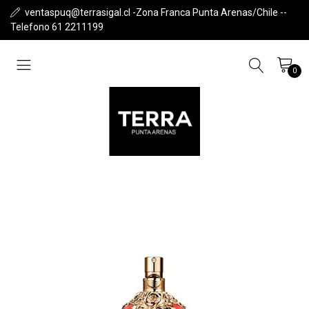
ventaspuq@terrasigal.cl -Zona Franca Punta Arenas/Chile --
Telefono 61 2211199
0