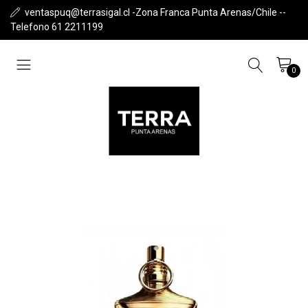
ventaspuq@terrasigal.cl -Zona Franca Punta Arenas/Chile --
Telefono 61 2211199
0