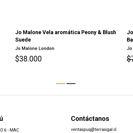
AGOTADO
sh
Jo Malone Vela aromática Blackberry &
Jo
Bay Hogar...
Ma
Jo Malone London
Jo
$77.900
$
ú
Contáctanos
ventaspuq@terrasigal.cl
O 6 - MAC