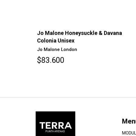
ana
Jo Malone Vela aromática Peony & Blu
Suede
Jo Malone London
$38.000
Men
MODUL