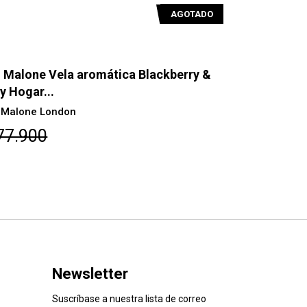
 Malone Vela aromática Lime Basil &
Jo Malone
ndarin
Blossom 2
 Malone London
Jo Malone L
38.000
$77.900
Newsletter
Suscríbase a nuestra lista de correo