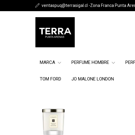
ventaspuq@terrasigal.cl -Zona Franca Punta Are
MARCA
PERFUME HOMBRE
PER
TOM FORD
JO MALONE LONDON