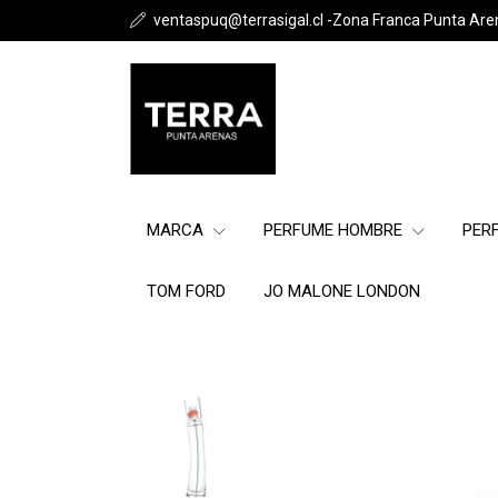
ventaspuq@terrasigal.cl -Zona Franca Punta Are
MARCA
PERFUME HOMBRE
PER
TOM FORD
JO MALONE LONDON