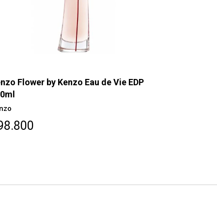
nzo Flower by Kenzo Eau de Vie EDP
Kenzo Flow
00ml
Kenzo
nzo
$109.80
98.800