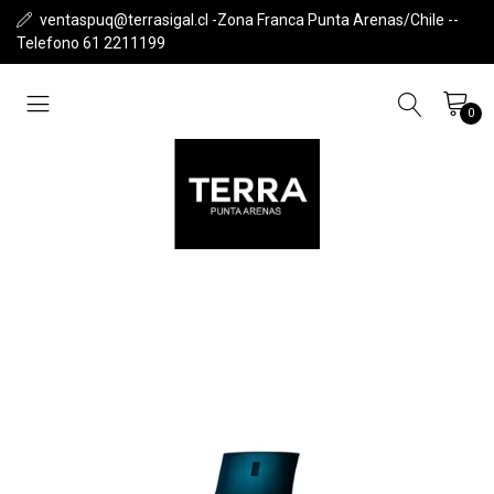
ventaspuq@terrasigal.cl -Zona Franca Punta Arenas/Chile --
Telefono 61 2211199
0