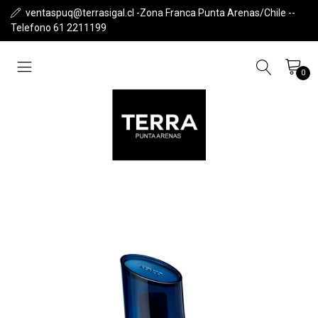
ventaspuq@terrasigal.cl -Zona Franca Punta Arenas/Chile --
Telefono 61 2211199
0