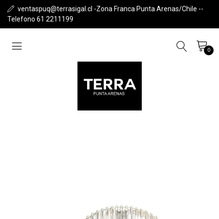
ventaspuq@terrasigal.cl -Zona Franca Punta Arenas/Chile --
Telefono 61 2211199
0