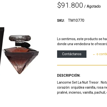
$91.800
/ Agotado
TM10770
SKU:
Lo sentimos, este producto se ha 
donde una vendedora te ofrecerá
Contáctanos
← o cont
DESCRIPCIÓN:
Lancome Set La Nuit Tresor . Not
corazón: orquídea vainilla, rosa n
praliné, incienso, vainilla, pachul