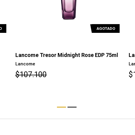
O
ml
Lancome Tresor In Love EDP 75ml
La
Lancome
La
$107.900
$