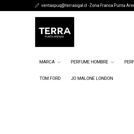
ventaspuq@terrasigal.cl -Zona Franca Punta Are
MARCA
PERFUME HOMBRE
PER
TOM FORD
JO MALONE LONDON