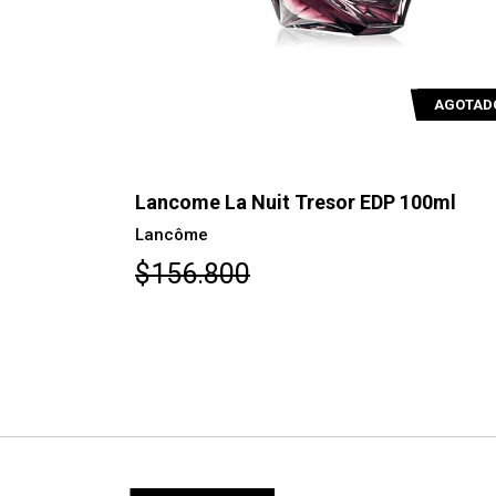
AGOTADO
AGOTAD
100ml
Lancome Tresor Midnight Rose EDP 75
Lancome
$107.100