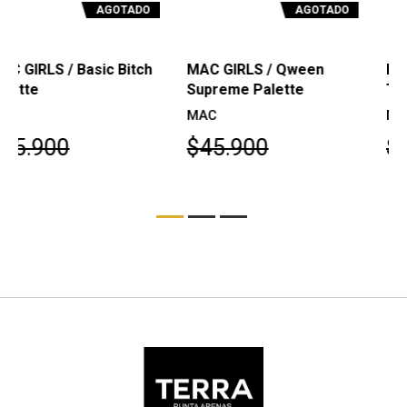
AGOTADO
AGOTADO
MAC GIRLS / Qween
MAC Eyeshadow X15: In
Supreme Palette
The Flesh
MAC
MAC
$45.900
$53.100