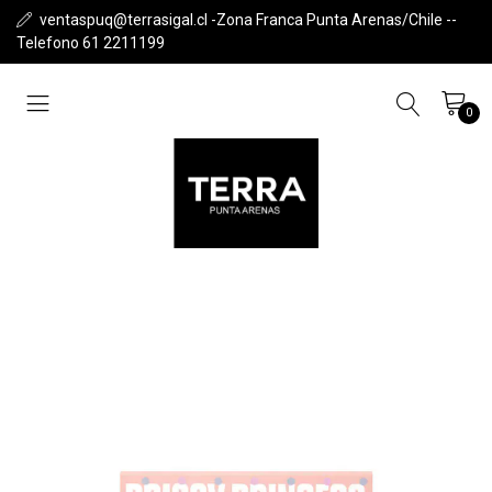
ventaspuq@terrasigal.cl -Zona Franca Punta Arenas/Chile --
Telefono 61 2211199
0