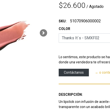
$26.600
/ Agotado
51070906000002
SKU:
COLOR
Next
Lo sentimos, este producto se ha 
donde una vendedora te ofrecerá
Contáctanos
← o cont
DESCRIPCIÓN:
Un lipstick con infusión de aceit
transparente con un acabado brill