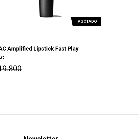
AGOTADO
C Amplified Lipstick Fast Play
MAC Retro 
AC
MAC
19.800
$22.800
Newsletter