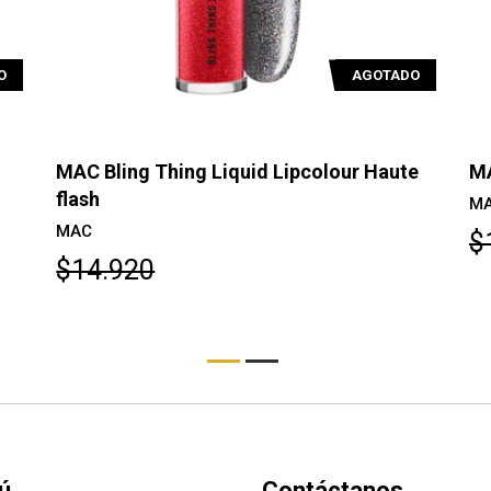
O
AGOTADO
MAC Bling Thing Liquid Lipcolour Haute
MA
flash
M
MAC
$
$14.920
ú
Contáctanos