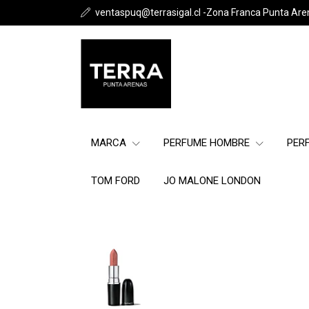
ventaspuq@terrasigal.cl -Zona Franca Punta Are
MARCA
PERFUME HOMBRE
PER
TOM FORD
JO MALONE LONDON