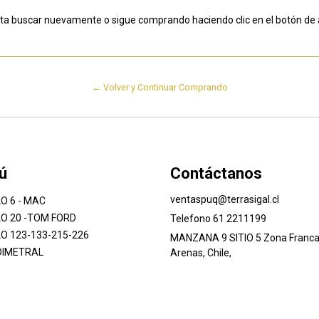
nta buscar nuevamente o sigue comprando haciendo clic en el botón de 
← Volver y Continuar Comprando
ú
Contáctanos
ventaspuq@terrasigal.cl
O 6 - MAC
O 20 -TOM FORD
Telefono 61 2211199
O 123-133-215-226
MANZANA 9 SITIO 5 Zona Franca
DIMETRAL
Arenas, Chile,