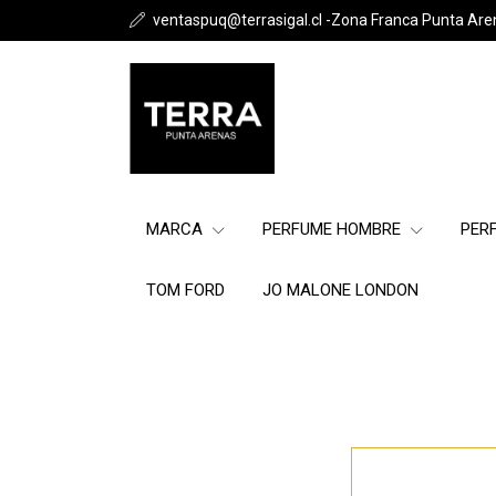
ventaspuq@terrasigal.cl -Zona Franca Punta Are
MARCA
PERFUME HOMBRE
PER
TOM FORD
JO MALONE LONDON