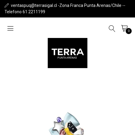
ventaspuq@terrasigal.cl -Zona Franca Punta Arenas/Chile --
Telefono 61 2211199
0