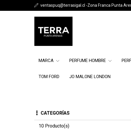
ventaspuq@terrasigal.cl -Zona Franca Punta Are
MARCA
PERFUME HOMBRE
PER
TOM FORD
JO MALONE LONDON
CATEGORÍAS
10 Producto(s)