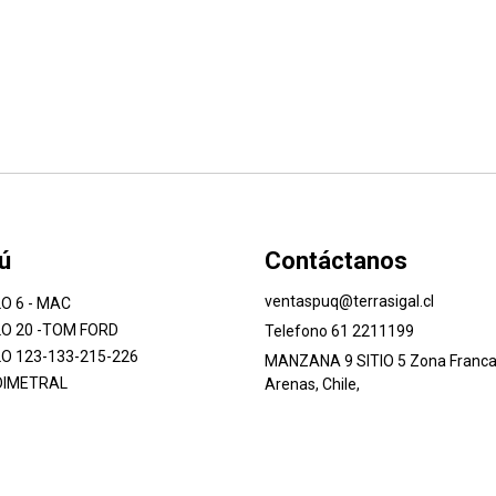
ú
Contáctanos
ventaspuq@terrasigal.cl
O 6 - MAC
O 20 -TOM FORD
Telefono 61 2211199
O 123-133-215-226
MANZANA 9 SITIO 5 Zona Franca
DIMETRAL
Arenas, Chile,