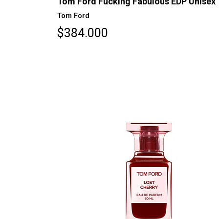
Tom Ford Fucking Fabulous EDP Unisex
Tom Ford
$384.000