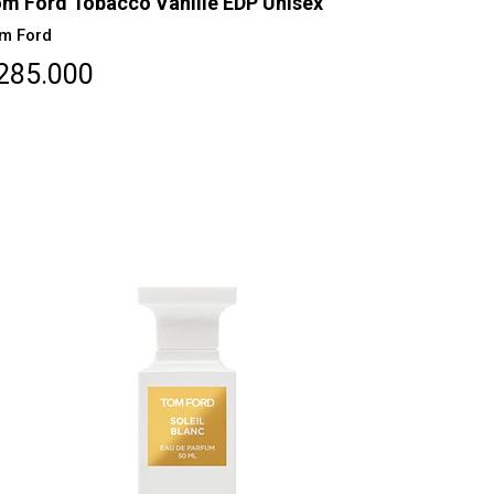
m Ford Tobacco Vanille EDP Unisex
m Ford
285.000