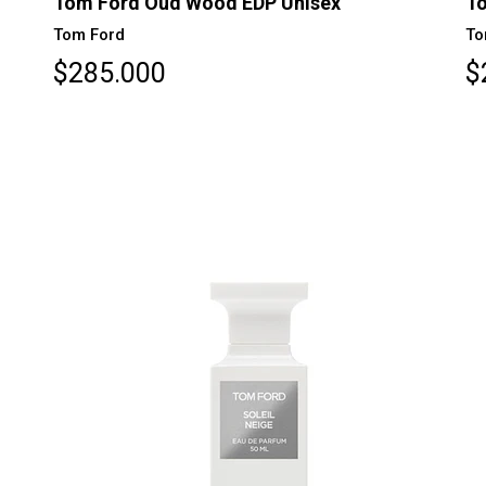
Tom Ford Oud Wood EDP Unisex
To
Tom Ford
To
$285.000
$