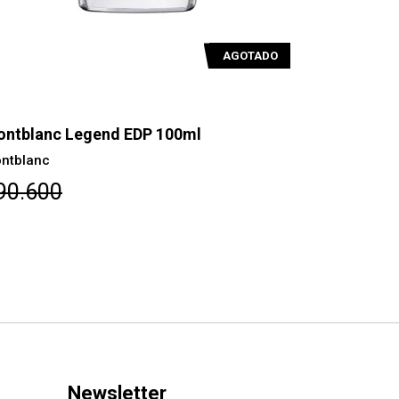
AGOTADO
ntblanc Legend EDP 100ml
Montblanc 
ntblanc
Montblanc
90.600
$98.300
Newsletter