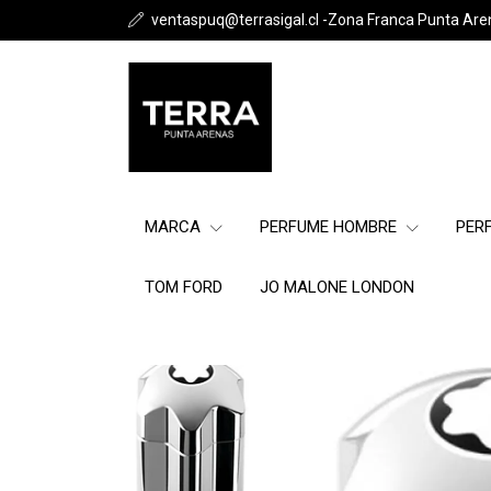
ventaspuq@terrasigal.cl -Zona Franca Punta Are
MARCA
PERFUME HOMBRE
PER
TOM FORD
JO MALONE LONDON