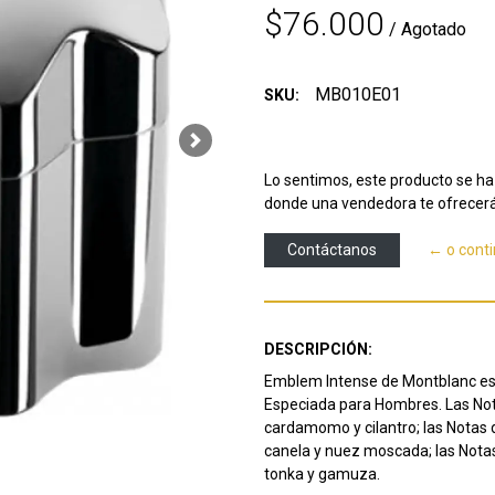
$76.000
/ Agotado
MB010E01
SKU:
Next
Lo sentimos, este producto se ha 
donde una vendedora te ofrecerá
Contáctanos
← o cont
DESCRIPCIÓN:
Emblem Intense de Montblanc es u
Especiada para Hombres. Las Nota
cardamomo y cilantro; las Notas 
canela y nuez moscada; las Nota
tonka y gamuza.