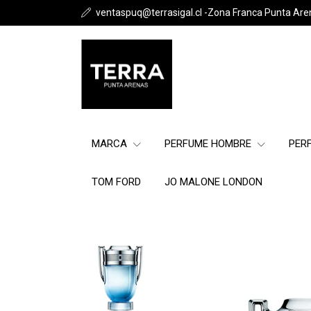
ventaspuq@terrasigal.cl -Zona Franca Punta Are
MARCA
PERFUME HOMBRE
PER
TOM FORD
JO MALONE LONDON