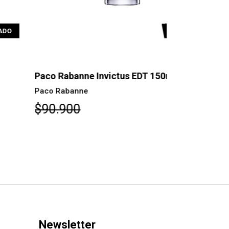
AGOTADO
co Rabanne Invictus EDT 150ml
Paco Raban
co Rabanne
Paco Raban
90.900
$78.900
Newsletter