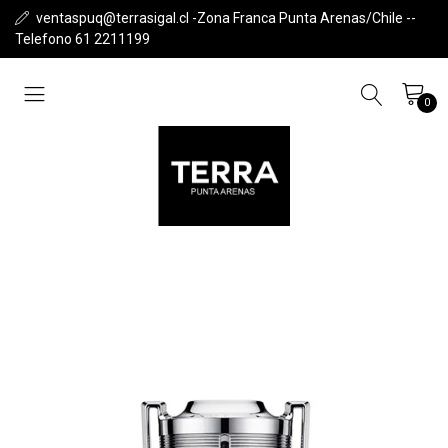
ventaspuq@terrasigal.cl -Zona Franca Punta Arenas/Chile --
Telefono 61 2211199
0