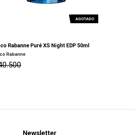
AGOTADO
co Rabanne Puré XS Night EDP 50ml
Paco Raba
co Rabanne
Paco Raban
40.500
$77.900
Newsletter