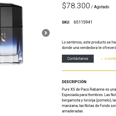
$78.300
/ Agotado
65115941
SKU:
Next
Lo sentimos, este producto se ha 
donde una vendedora te ofrecerá
Contáctanos
← o cont
DESCRIPCIÓN:
Pure XS de Paco Rabanne es una f
Especiada para Hombres. Las Nota
bergamota y toronja (pomelo); las
manzana; las Notas de Fondo son 
amaderadas.