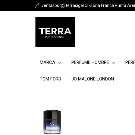
ventaspuq@terrasigal.cl -Zona Franca Punta Are
MARCA
PERFUME HOMBRE
PER
TOM FORD
JO MALONE LONDON