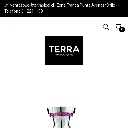
ventaspuq@terrasigal.cl -Zona Franca Punta Arenas/Chile --
Telefono 61 2211199
0