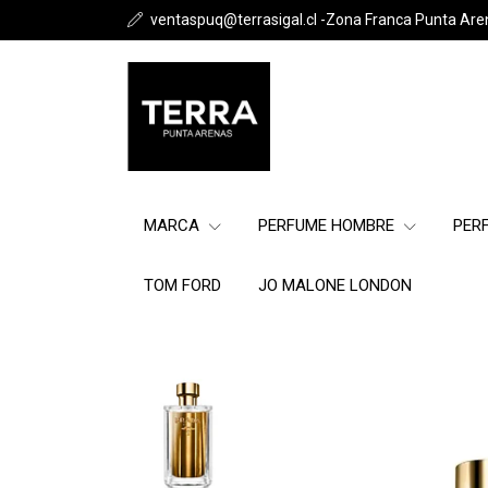
ventaspuq@terrasigal.cl -Zona Franca Punta Are
MARCA
PERFUME HOMBRE
PER
TOM FORD
JO MALONE LONDON