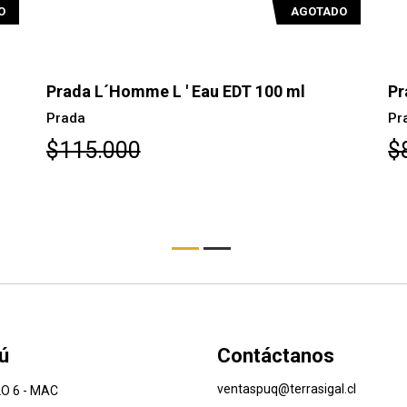
AGOTADO
L´Homme L ' Eau EDT 100 ml
Prada Amber P
Prada
.000
$83.600
ú
Contáctanos
ventaspuq@terrasigal.cl
O 6 - MAC