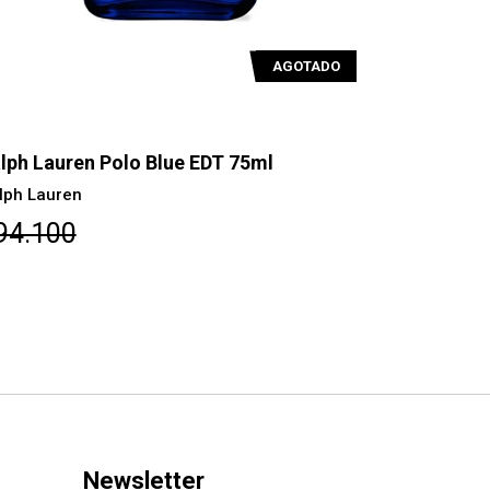
AGOTADO
lph Lauren Polo Blue EDT 75ml
Ralph Laur
ml
lph Lauren
Ralph Laure
94.100
$92.700
Newsletter