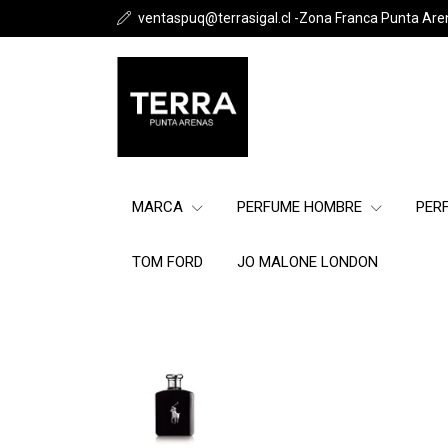
ventaspuq@terrasigal.cl -Zona Franca Punta Are
MARCA
PERFUME HOMBRE
PER
TOM FORD
JO MALONE LONDON