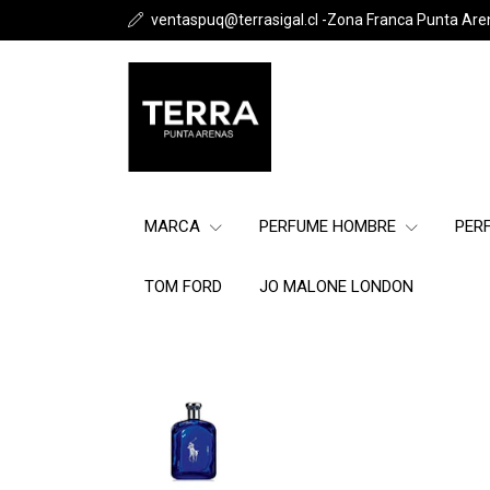
ventaspuq@terrasigal.cl -Zona Franca Punta Are
MARCA
PERFUME HOMBRE
PER
TOM FORD
JO MALONE LONDON