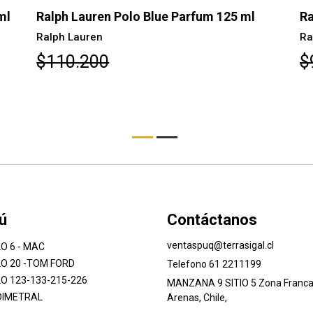
ml
Ralph Lauren Polo Blue Parfum 125 ml
Ra
Ralph Lauren
Ra
$110.200
$
ú
Contáctanos
ventaspuq@terrasigal.cl
O 6 - MAC
O 20 -TOM FORD
Telefono 61 2211199
O 123-133-215-226
MANZANA 9 SITIO 5 Zona Franca
DIMETRAL
Arenas, Chile,