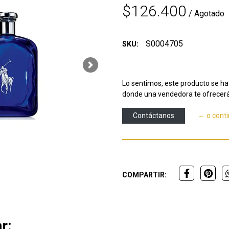
$126.400
/ Agotado
S0004705
SKU:
Next
Lo sentimos, este producto se ha 
donde una vendedora te ofrecerá
Contáctanos
← o cont
COMPARTIR:
r: