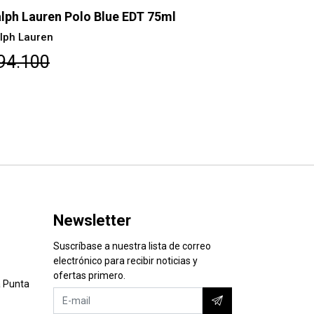
lph Lauren Polo Blue EDT 75ml
Ralph Laur
lph Lauren
Ralph Laure
94.100
$107.40
Newsletter
Suscríbase a nuestra lista de correo
electrónico para recibir noticias y
ofertas primero.
 Punta