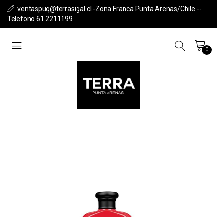
ventaspuq@terrasigal.cl -Zona Franca Punta Arenas/Chile --
Telefono 61 2211199
0