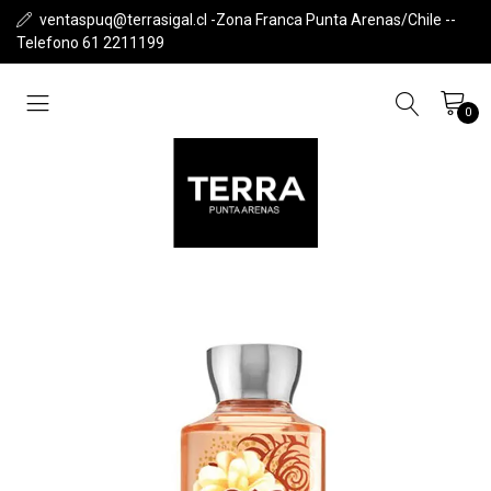
ventaspuq@terrasigal.cl -Zona Franca Punta Arenas/Chile --
Telefono 61 2211199
0