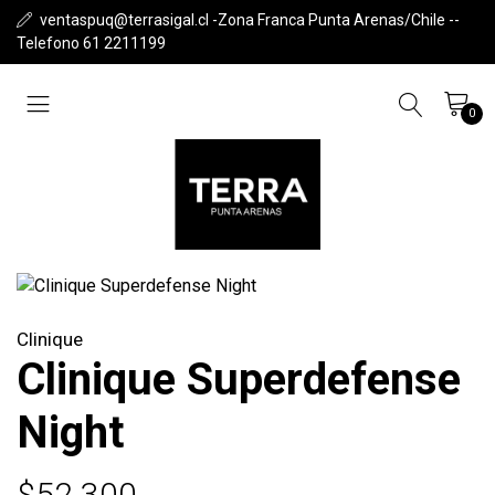
ventaspuq@terrasigal.cl -Zona Franca Punta Arenas/Chile --
Telefono 61 2211199
0
Clinique
Clinique Superdefense
Night
$52.300