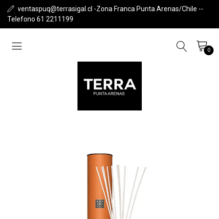
ventaspuq@terrasigal.cl -Zona Franca Punta Arenas/Chile --
Telefono 61 2211199
0