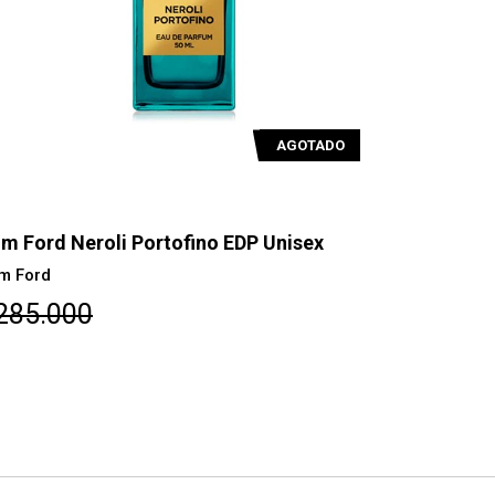
AGOTADO
m Ford Neroli Portofino EDP Unisex
Tom Ford 
m Ford
Tom Ford
285.000
$152.00