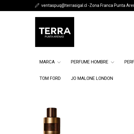
ventaspuq@terrasigal.cl -Zona Franca Punta Are
MARCA
PERFUME HOMBRE
PER
TOM FORD
JO MALONE LONDON