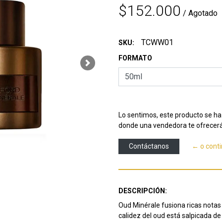
$152.000
/ Agotado
TCWW01
SKU:
FORMATO
Next
Lo sentimos, este producto se ha 
donde una vendedora te ofrecerá
Contáctanos
← o cont
DESCRIPCIÓN:
Oud Minérale fusiona ricas notas
calidez del oud está salpicada de