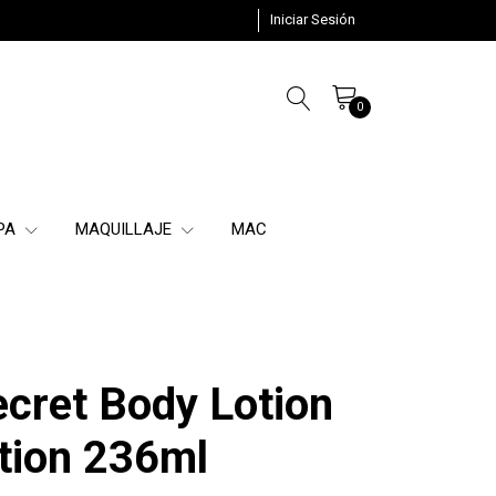
Iniciar Sesión
0
SPA
MAQUILLAJE
MAC
Secret Body Lotion
tion 236ml