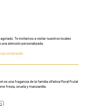
agotado. Te invitamos a visitar nuestros locales
 una atención personalizada..
inua comprando
t es una fragancia de la familia olfativa Floral Frutal
ne fresia, ciruela y manzanilla.