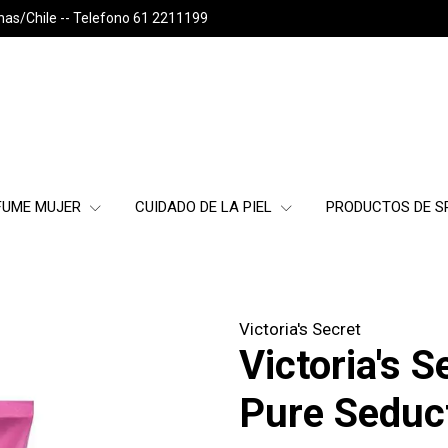
nas/Chile -- Telefono 61 2211199
FUME MUJER
CUIDADO DE LA PIEL
PRODUCTOS DE 
Victoria's Secret
Victoria's 
Pure Seduc