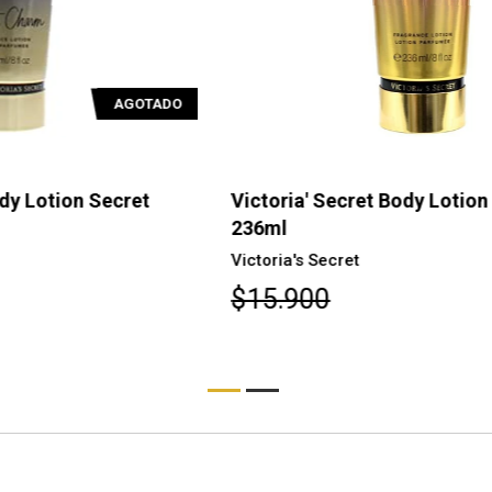
O
AGOTADO
Victoria' Secret Body Lotion Romantic
Vi
236ml
Vi
Victoria's Secret
$
$15.900